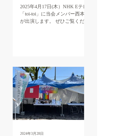
出演します
2025年4月17日(木）NHK Eテレ
「toi-toi」に当会メンバー西本梓
が出演します。 ぜひご覧くださ
い！ toi-toi 多様な視点で「問
い」を探求。あなたの「問い」
は、なんですか？
https://www.nhk.jp/p/ts/72L62Z715
X/...
2024年3月28日